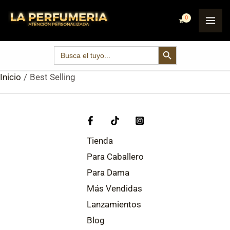
Ir
MA
al
ME
contenido
SEARCH BUTTON
Search
for:
Inicio
Best Selling
Tienda
Para Caballero
Para Dama
Más Vendidas
Lanzamientos
Blog