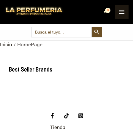
Ir
MA
al
ME
contenido
SEARCH BUTTON
Search
for:
Inicio
HomePage
Best Seller Brands
Tienda