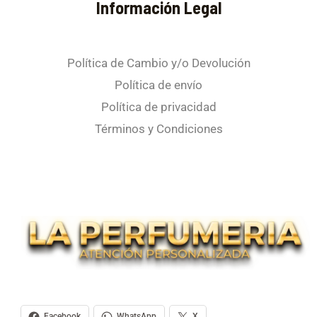
Información Legal
transferencia. Esto se hace para garantizar que recibirás el
paquete y, en caso de que no se reciba, estos fondos
ayudarán a cubrir los gastos de ida y vuelta del mismo.
Política de Cambio y/o Devolución
Política de envío
Política de privacidad
Términos y Condiciones
Facebook
WhatsApp
X