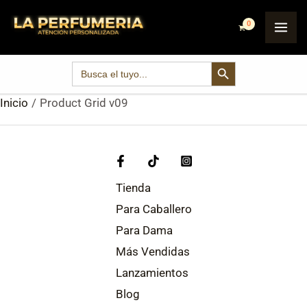
Ir
MA
al
ME
contenido
SEARCH BUTTON
Search
for:
Inicio
Product Grid v09
Tienda
Para Caballero
Para Dama
Más Vendidas
Lanzamientos
Blog