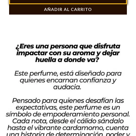
Al
AÑADIR AL CARRITO
Oud
Honor
&
Glory
Lattafa
100ml
cantidad