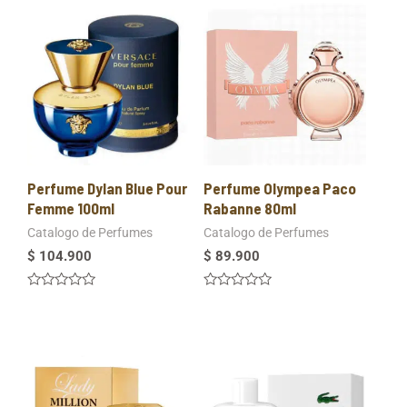
5
5
Perfume Dylan Blue Pour
Perfume Olympea Paco
Femme 100ml
Rabanne 80ml
Catalogo de Perfumes
Catalogo de Perfumes
$
104.900
$
89.900
Valorado
Valorado
en
en
0
0
de
de
5
5