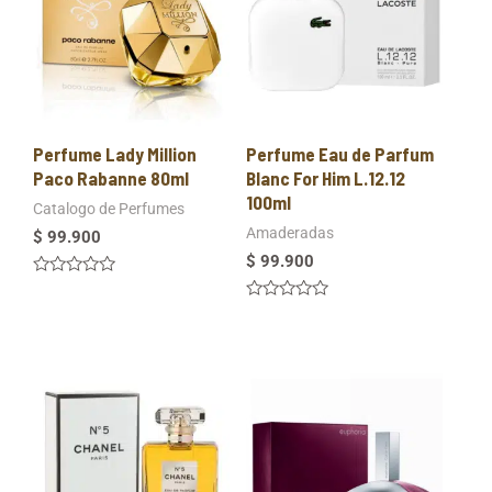
Perfume Lady Million
Perfume Eau de Parfum
Paco Rabanne 80ml
Blanc For Him L.12.12
100ml
Catalogo de Perfumes
Amaderadas
$
99.900
$
99.900
Valorado
en
Valorado
0
en
de
0
5
de
5