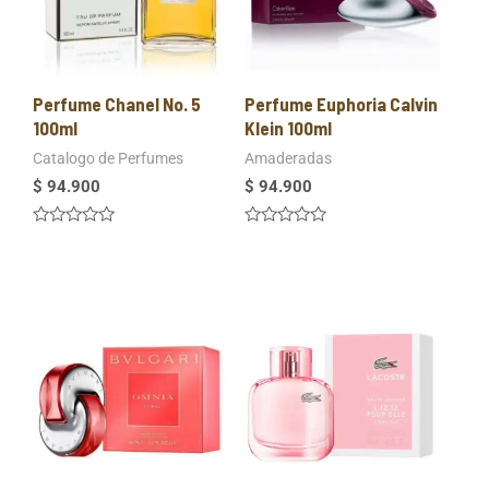
Perfume Chanel No. 5
Perfume Euphoria Calvin
100ml
Klein 100ml
Catalogo de Perfumes
Amaderadas
$
94.900
$
94.900
Valorado
Valorado
en
en
0
0
de
de
5
5