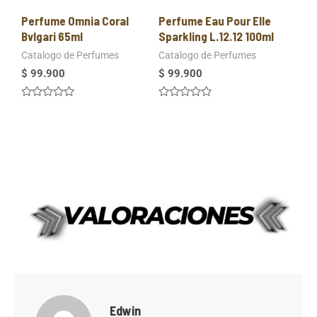
Perfume Omnia Coral
Perfume Eau Pour Elle
Bvlgari 65ml
Sparkling L.12.12 100ml
Catalogo de Perfumes
Catalogo de Perfumes
$
99.900
$
99.900
Valorado
Valorado
en
en
0
0
de
de
5
5
Edwin