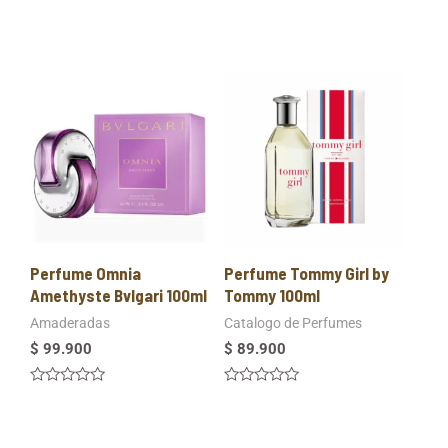
Perfume Omnia
Perfume Tommy Girl by
Amethyste Bvlgari 100ml
Tommy 100ml
Amaderadas
Catalogo de Perfumes
$
99.900
$
89.900
Valorado
Valorado
en
en
0
0
de
de