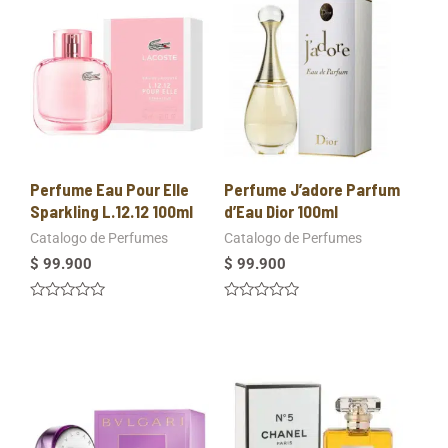
Perfume Eau Pour Elle
Perfume J’adore Parfum
Sparkling L.12.12 100ml
d’Eau Dior 100ml
Catalogo de Perfumes
Catalogo de Perfumes
$
99.900
$
99.900
Valorado
Valorado
en
en
0
0
de
de
5
5