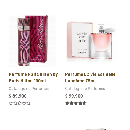
Perfume Paris Hilton by
Perfume La Vie Est Belle
Paris Hilton 100ml
Lancôme 75ml
Catalogo de Perfumes
Catalogo de Perfumes
$
89.900
$
99.900
Valorado
Valorado
en
en
0
4.33
de
de 5
5