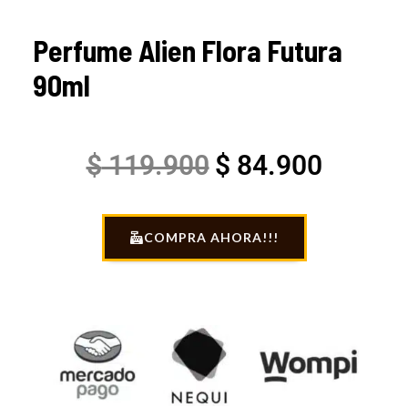
Perfume Alien Flora Futura
90ml
Original
Current
$
119.900
$
84.900
price
price
COMPRA AHORA!!!
was:
is:
$ 119.900.
$ 84.90