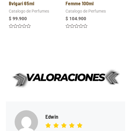
Bvlgari 65ml
Femme 100ml
Catalogo de Perfumes
Catalogo de Perfumes
$
99.900
$
104.900
Valorado
Valorado
en
en
0
0
de
de
5
5
Edwin