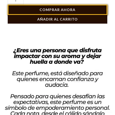
$ 84.900.
$ 119.900.
Alien
COMPRAR AHORA
Flora
AÑADIR AL CARRITO
Futura
90ml
cantidad