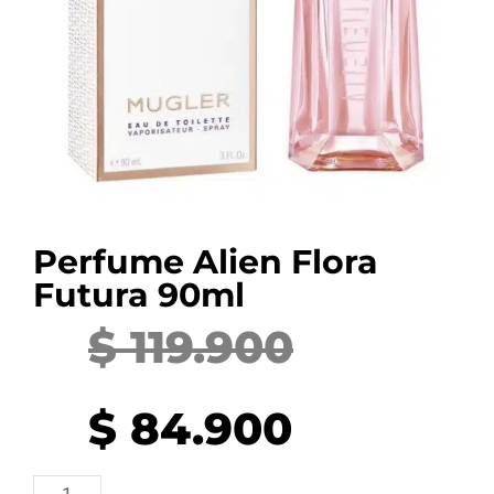
Perfume Alien Flora
Futura 90ml
$
119.900
Current
Original
price
price
$
84.900
is:
was:
Perfume