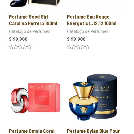
Perfume Good Girl
Perfume Eau Rouge
Carolina Herrera 100ml
Energetic L.12.12 100ml
Catalogo de Perfumes
Catalogo de Perfumes
$
99.900
$
99.900
Valorado
Valorado
en
en
0
0
de
de
5
5
Perfume Omnia Coral
Perfume Dylan Blue Pour