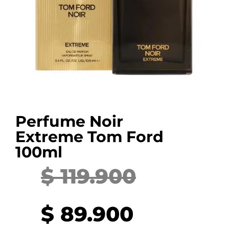
Perfume Noir
Extreme Tom Ford
100ml
$
119.900
Current
Original
price
price
$
89.900