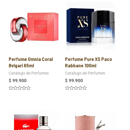
Perfume Omnia Coral
Perfume Pure XS Paco
Bvlgari 65ml
Rabbane 100ml
Catalogo de Perfumes
Catalogo de Perfumes
$
99.900
$
99.900
Valorado
Valorado
en
en
0
0
de
de
5
5