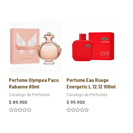
Perfume Olympea Paco
Perfume Eau Rouge
Rabanne 80ml
Energetic L.12.12 100ml
Catalogo de Perfumes
Catalogo de Perfumes
$
89.900
$
99.900
Valorado
Valorado
en
en
0
0
de
de
5
5