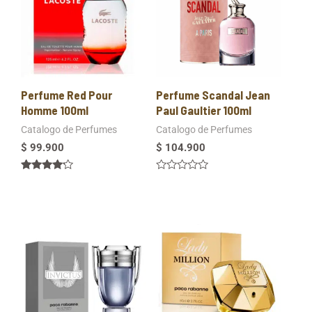
Perfume Red Pour
Perfume Scandal Jean
Homme 100ml
Paul Gaultier 100ml
Catalogo de Perfumes
Catalogo de Perfumes
$
99.900
$
104.900
Valorado
Valorado
en
en
4.00
0
de 5
de
5