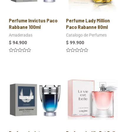
Perfume Invictus Paco
Perfume Lady Million
Rabbane 100ml
Paco Rabanne 80ml
Amaderadas
Catalogo de Perfumes
$
94.900
$
99.900
Valorado
Valorado
en
en
0
0
de
de
5
5