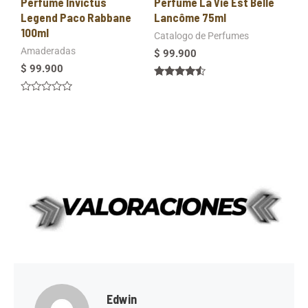
Perfume Invictus
Perfume La Vie Est Belle
Legend Paco Rabbane
Lancôme 75ml
100ml
Catalogo de Perfumes
Amaderadas
$
99.900
$
99.900
Valorado
en
Valorado
4.33
en
de 5
0
de
5
Edwin