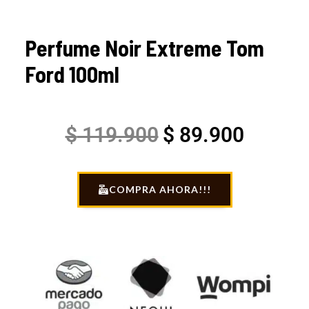
Perfume Noir Extreme Tom
Ford 100ml
Original
Current
$
119.900
$
89.900
price
price
COMPRA AHORA!!!
was:
is:
$ 119.900.
$ 89.90