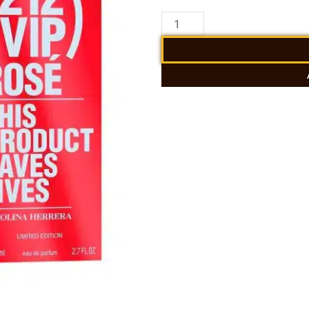
Perfume
212
VIP
Rose
Red
Carolina
Herrera
100ml
cantidad