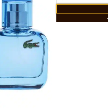
Eau
Blue
L.12.12.
100ml
cantidad