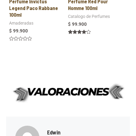
Perfume Invictus
Perfume Red Pour
Legend Paco Rabbane
Homme 100ml
100ml
Catalogo de Perfumes
Amaderadas
$
99.900
$
99.900
Valorado
en
Valorado
4.00
en
de 5
0
de
5
Edwin