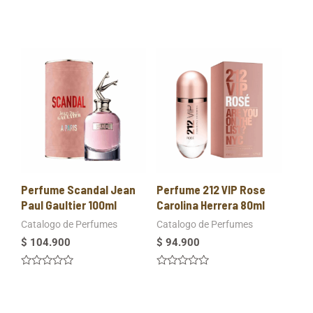
Perfume Scandal Jean
Perfume 212 VIP Rose
Paul Gaultier 100ml
Carolina Herrera 80ml
Catalogo de Perfumes
Catalogo de Perfumes
$
104.900
$
94.900
Valorado
Valorado
en
en
0
0
de
de