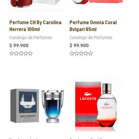
Perfume CH By Carolina
Perfume Omnia Coral
Herrera 100ml
Bvlgari 65ml
Catalogo de Perfumes
Catalogo de Perfumes
$
99.900
$
99.900
Valorado
Valorado
en
en
0
0
de
de
5
5