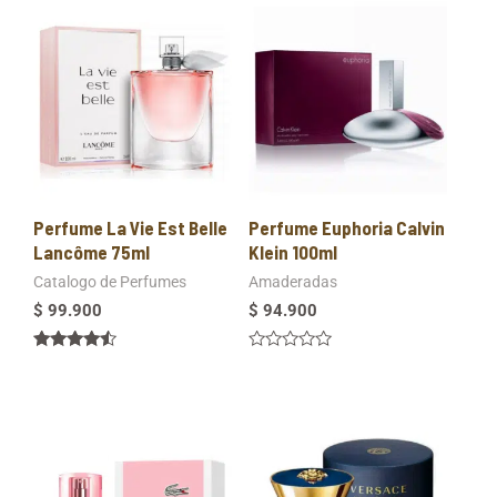
5
5
Perfume La Vie Est Belle
Perfume Euphoria Calvin
Lancôme 75ml
Klein 100ml
Catalogo de Perfumes
Amaderadas
$
99.900
$
94.900
Valorado
Valorado
en
en
4.33
0
de 5
de
5