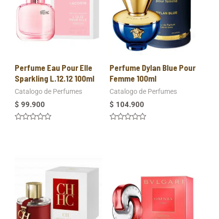
Perfume Eau Pour Elle
Perfume Dylan Blue Pour
Sparkling L.12.12 100ml
Femme 100ml
Catalogo de Perfumes
Catalogo de Perfumes
$
99.900
$
104.900
Valorado
Valorado
en
en
0
0
de
de
5
5