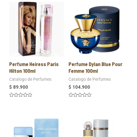
Perfume Heiress Paris
Perfume Dylan Blue Pour
Hilton 100ml
Femme 100ml
Catalogo de Perfumes
Catalogo de Perfumes
$
89.900
$
104.900
Valorado
Valorado
en
en
0
0
de
de
5
5