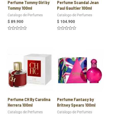
Perfume Tommy Girl by
Perfume Scandal Jean
Tommy 100ml
Paul Gaultier 100ml
Catalogo de Perfumes
Catalogo de Perfumes
$
89.900
$
104.900
Valorado
Valorado
en
en
0
0
de
de
5
5
Perfume CH By Carolina
Perfume Fantasy by
Herrera 100ml
Britney Spears 100ml
Catalogo de Perfumes
Catalogo de Perfumes