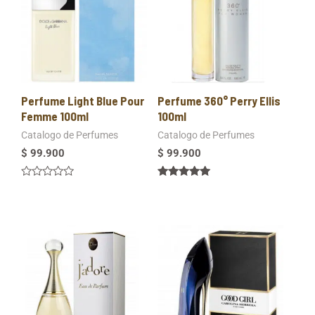
Perfume Light Blue Pour
Perfume 360° Perry Ellis
Femme 100ml
100ml
Catalogo de Perfumes
Catalogo de Perfumes
$
99.900
$
99.900
Valorado
Valorado en
en
5.00
0
de 5
de
5