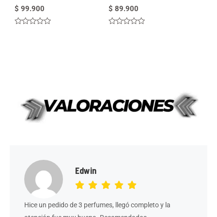
$
99.900
$
89.900
Valorado
Valorado
en
en
0
0
de
de
5
5
Edwin
Hice un pedido de 3 perfumes, llegó completo y la