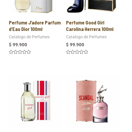
Perfume J’adore Parfum
Perfume Good Girl
d’Eau Dior 100ml
Carolina Herrera 100ml
Catalogo de Perfumes
Catalogo de Perfumes
$
99.900
$
99.900
Valorado
Valorado
en
en
0
0
de
de
5
5