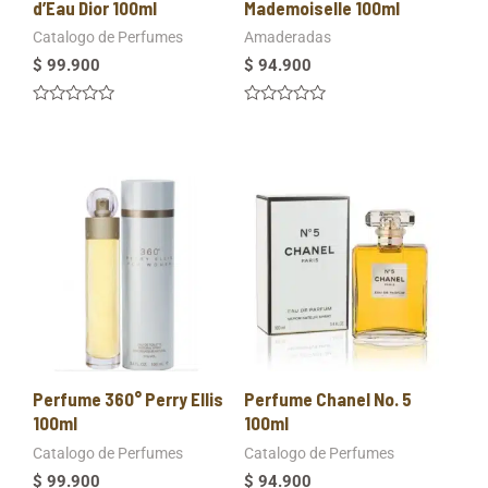
d’Eau Dior 100ml
Mademoiselle 100ml
Catalogo de Perfumes
Amaderadas
$
99.900
$
94.900
Valorado
Valorado
en
en
0
0
de
de
5
5
Perfume 360° Perry Ellis
Perfume Chanel No. 5
100ml
100ml
Catalogo de Perfumes
Catalogo de Perfumes
$
99.900
$
94.900