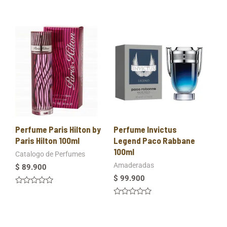
0
en
de
0
5
de
5
Perfume Paris Hilton by
Perfume Invictus
Paris Hilton 100ml
Legend Paco Rabbane
100ml
Catalogo de Perfumes
Amaderadas
$
89.900
$
99.900
Valorado
en
Valorado
0
en
de
0
5
de