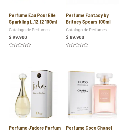
Perfume Eau Pour Elle
Perfume Fantasy by
Sparkling L.12.12 100ml
Britney Spears 100ml
Catalogo de Perfumes
Catalogo de Perfumes
$
99.900
$
89.900
Valorado
Valorado
en
en
0
0
de
de
5
5
Perfume J’adore Parfum
Perfume Coco Chanel