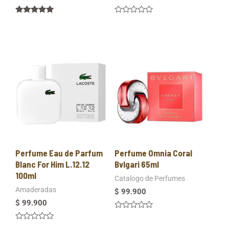
Valorado en
Valorado
5.00
en
de 5
0
de
5
Perfume Eau de Parfum
Perfume Omnia Coral
Blanc For Him L.12.12
Bvlgari 65ml
100ml
Catalogo de Perfumes
Amaderadas
$
99.900
$
99.900
Valorado
en
Valorado