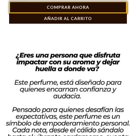
Victoria's
COMPRAR AHORA
Secret
AÑADIR AL CARRITO
Bombshell
Seduction
Women
100ml
cantidad