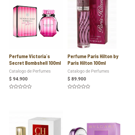
Perfume Victoria´s
Perfume Paris Hilton by
Secret Bombshell 100ml
Paris Hilton 100ml
Catalogo de Perfumes
Catalogo de Perfumes
$
94.900
$
89.900
Valorado
Valorado
en
en
0
0
de
de
5
5