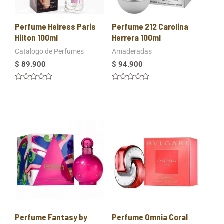
Perfume Heiress Paris
Perfume 212 Carolina
Hilton 100ml
Herrera 100ml
Catalogo de Perfumes
Amaderadas
$
89.900
$
94.900
Valorado
Valorado
en
en
0
0
de
de
5
5
Perfume Fantasy by
Perfume Omnia Coral