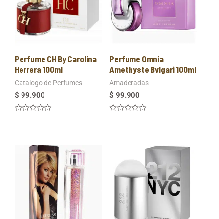
Perfume CH By Carolina
Perfume Omnia
Herrera 100ml
Amethyste Bvlgari 100ml
Catalogo de Perfumes
Amaderadas
$
99.900
$
99.900
Valorado
Valorado
en
en
0
0
de
de
5
5