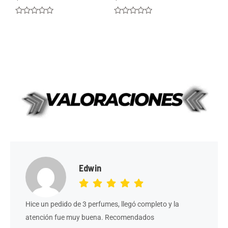
Valorado
Valorado
en
en
0
0
de
de
5
5
Edwin
Hice un pedido de 3 perfumes, llegó completo y la
atención fue muy buena. Recomendados