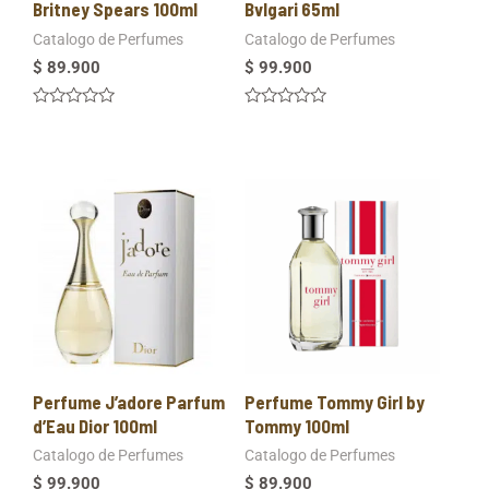
Britney Spears 100ml
Bvlgari 65ml
Catalogo de Perfumes
Catalogo de Perfumes
$
89.900
$
99.900
Valorado
Valorado
en
en
0
0
de
de
5
5
Perfume J’adore Parfum
Perfume Tommy Girl by
d’Eau Dior 100ml
Tommy 100ml
Catalogo de Perfumes
Catalogo de Perfumes
$
99.900
$
89.900