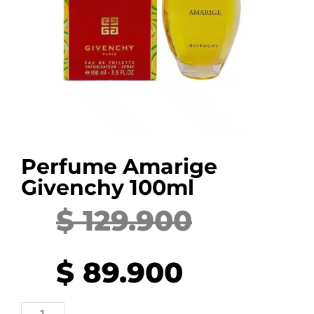
Perfume Amarige
Givenchy 100ml
$
129.900
Current
Original
price
price
$
89.900
is:
was:
Perfume