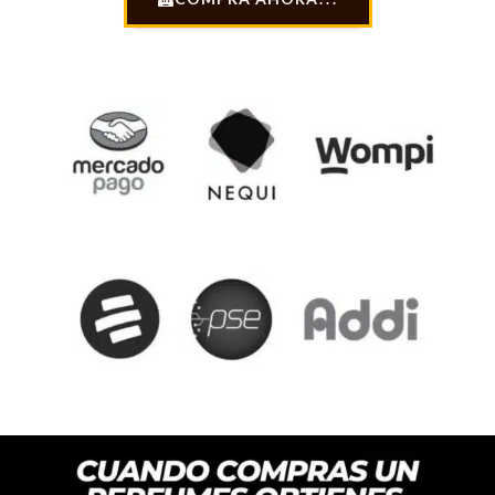
was:
is:
$ 129.900.
$ 89.90