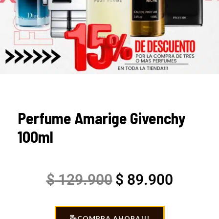
Perfume Amarige Givenchy
100ml
Original
Current
$
129.900
$
89.900
price
price
COMPRA AHORA!!!