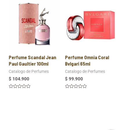
Perfume Scandal Jean
Perfume Omnia Coral
Paul Gaultier 100ml
Bvlgari 65ml
Catalogo de Perfumes
Catalogo de Perfumes
$
104.900
$
99.900
Valorado
Valorado
en
en
0
0
de
de
5
5