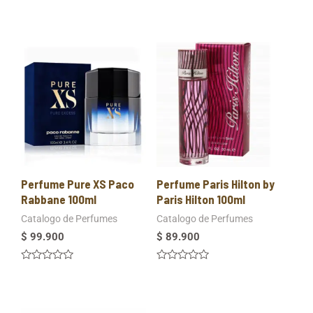
Valorado
Valorado
en
en
0
0
de
de
5
5
Perfume Pure XS Paco
Perfume Paris Hilton by
Rabbane 100ml
Paris Hilton 100ml
Catalogo de Perfumes
Catalogo de Perfumes
$
99.900
$
89.900
Valorado
Valorado
en
en
0
0
de
de
5
5