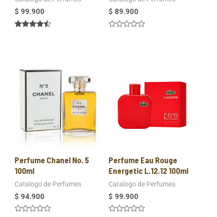
$
99.900
$
89.900
Valorado
Valorado
en
en
4.33
0
de 5
de
5
Perfume Chanel No. 5
Perfume Eau Rouge
100ml
Energetic L.12.12 100ml
Catalogo de Perfumes
Catalogo de Perfumes
$
94.900
$
99.900