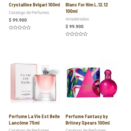
Crystalline Bvlgari 100ml
Blanc For Him L.12.12
100ml
Catalogo de Perfumes
Amaderadas
$
99.900
$
99.900
Valorado
en
Valorado
0
en
de
0
5
de
5
Perfume La Vie Est Belle
Perfume Fantasy by
Lancôme 75ml
Britney Spears 100ml
Catalogo de Perfumes
Catalogo de Perfumes