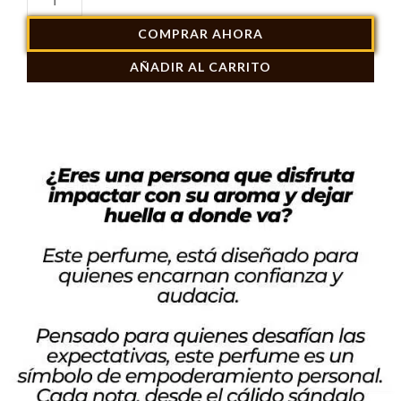
$ 89.900.
$ 129.900.
Amarige
COMPRAR AHORA
Givenchy
AÑADIR AL CARRITO
100ml
cantidad