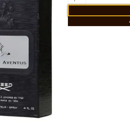
Creed
Aventus
100ml
cantidad