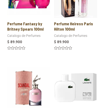
Perfume Fantasy by
Perfume Heiress Paris
Britney Spears 100ml
Hilton 100ml
Catalogo de Perfumes
Catalogo de Perfumes
$
89.900
$
89.900
Valorado
Valorado
en
en
0
0
de
de
5
5