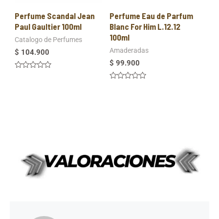
Perfume Scandal Jean
Perfume Eau de Parfum
Paul Gaultier 100ml
Blanc For Him L.12.12
100ml
Catalogo de Perfumes
Amaderadas
$
104.900
$
99.900
Valorado
en
Valorado
0
en
de
0
5
de
5