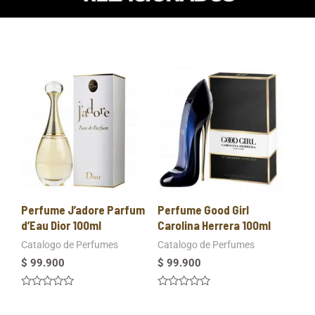
Perfume J’adore Parfum
Perfume Good Girl
d’Eau Dior 100ml
Carolina Herrera 100ml
Catalogo de Perfumes
Catalogo de Perfumes
$
99.900
$
99.900
Valorado
Valorado
en
en