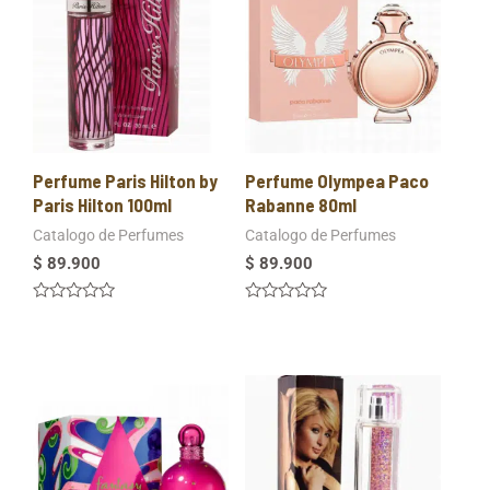
Perfume Paris Hilton by
Perfume Olympea Paco
Paris Hilton 100ml
Rabanne 80ml
Catalogo de Perfumes
Catalogo de Perfumes
$
89.900
$
89.900
Valorado
Valorado
en
en
0
0
de
de
5
5