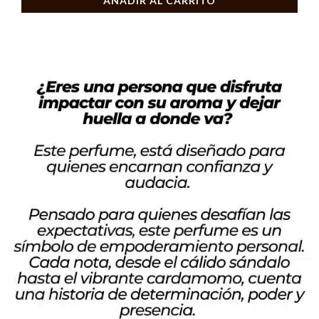
AÑADIR AL CARRITO
Dolce
EDP
100ml
cantidad