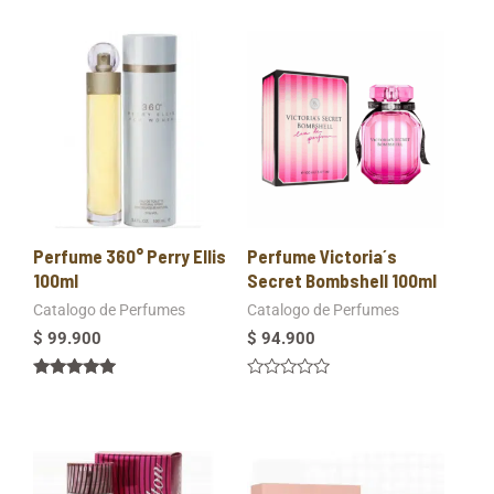
0
0
de
de
5
5
Perfume 360° Perry Ellis
Perfume Victoria´s
100ml
Secret Bombshell 100ml
Catalogo de Perfumes
Catalogo de Perfumes
$
99.900
$
94.900
Valorado en
Valorado
5.00
en
de 5
0
de
5