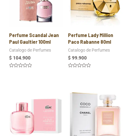
Perfume Scandal Jean
Perfume Lady Million
Paul Gaultier 100ml
Paco Rabanne 80ml
Catalogo de Perfumes
Catalogo de Perfumes
$
104.900
$
99.900
Valorado
Valorado
en
en
0
0
de
de
5
5