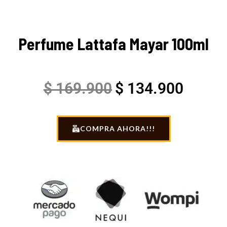
Perfume Lattafa Mayar 100ml
Original
Curren
$
169.900
$
134.900
price
price
COMPRA AHORA!!!
was:
is:
$ 169.900.
$ 134.