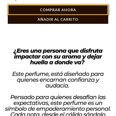
$ 169.900.
$ 134.900.
Lattafa
COMPRAR AHORA
Mayar
AÑADIR AL CARRITO
100ml
cantidad