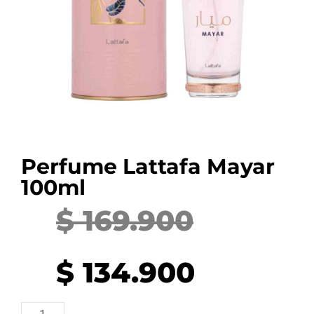
Perfume Lattafa Mayar
100ml
$
169.900
Original
Current
price
price
$
134.900
was:
is:
Perfume