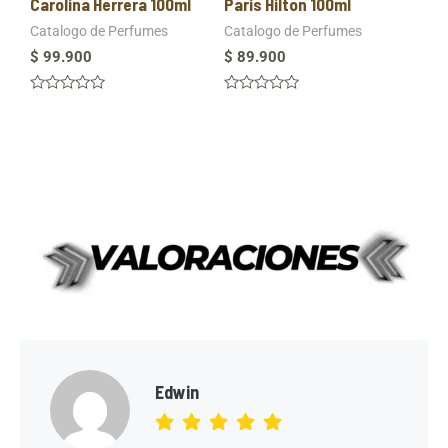
Carolina Herrera 100ml
Paris Hilton 100ml
Catalogo de Perfumes
Catalogo de Perfumes
$
99.900
$
89.900
Valorado
Valorado
en
en
0
0
de
de
5
5
Edwin