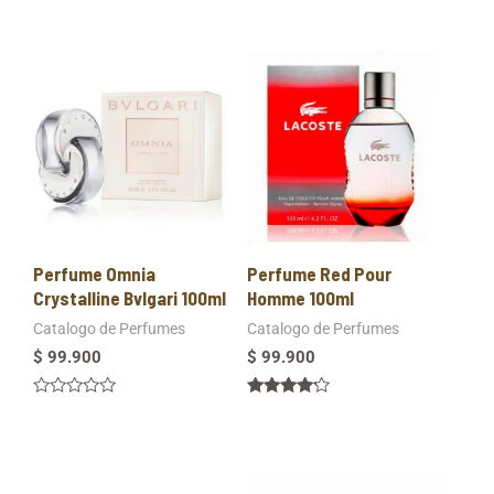
Perfume Omnia
Perfume Red Pour
Crystalline Bvlgari 100ml
Homme 100ml
Catalogo de Perfumes
Catalogo de Perfumes
$
99.900
$
99.900
Valorado
Valorado
en
en
0
4.00
de
de 5
5