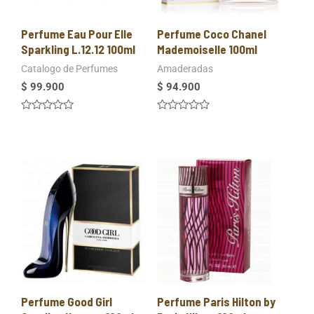
Perfume Eau Pour Elle
Perfume Coco Chanel
Sparkling L.12.12 100ml
Mademoiselle 100ml
Catalogo de Perfumes
Amaderadas
$
99.900
$
94.900
Valorado
Valorado
en
en
0
0
de
de
5
5
Perfume Good Girl
Perfume Paris Hilton by